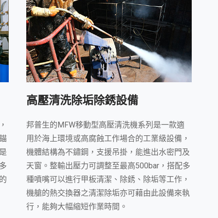
高壓清洗除垢除銹設備
，
邦普生的MFW移動型高壓清洗機系列是一款適
錨
用於海上環境或高腐蝕工作場合的工業級設備，
是
機體結構為不鏽鋼，支援吊掛，能進出水密門及
多
天窗。整輸出壓力可調整至最高500bar，搭配多
的
種噴嘴可以進行甲板清潔、除銹、除垢等工作，
機艙的熱交換器之清潔除垢亦可藉由此設備來執
行，能夠大幅縮短作業時間。