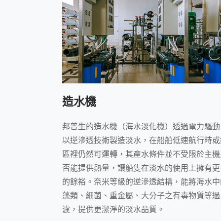
造水機
邦普生的造水機（海水淡化機）透過電力驅動
以逆滲透技術製造淡水，在船舶低速航行時或
區裡仍然可運轉，其產水條件並不受限於主機
否能提供熱量，讓船隻在淡水的使用上擁有更
的餘裕。奈米等級的逆滲透結構，能將海水中
藻類、細菌、重金屬、大分子之有毒物質等過
濾，提供更潔淨的淡水品質。