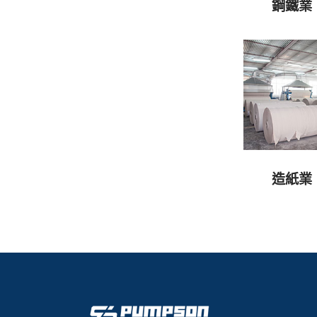
鋼鐵業
造紙業