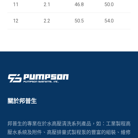
11
2.1
46.8
50.0
5
12
2.2
50.5
54.0
6
關於邦普生
邦普生的專業在於水高壓清洗系列產品，如：工業製程高
壓水系統及附件、高壓排量式製程泵的豐富的組裝、維修