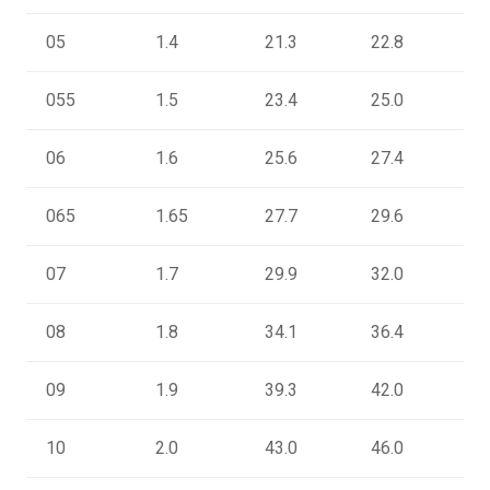
05
1.4
21.3
22.8
2
055
1.5
23.4
25.0
2
06
1.6
25.6
27.4
3
065
1.65
27.7
29.6
3
07
1.7
29.9
32.0
3
08
1.8
34.1
36.4
4
09
1.9
39.3
42.0
4
10
2.0
43.0
46.0
5